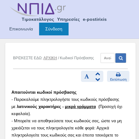
Skip
to
content
Τιμοκατάλογος
Υπηρεσίες
e-postirixis
Επικοινωνία
Σύνδεση
ΒΡΙΣΚΕΣΤΕ ΕΔΩ:
ΑΡΧΙΚΗ
/ Κωδικοί Πρόσβασης
Εκτύπωση
Απαιτούνται κωδικοί πρόσβασης
- Παρακαλούμε πληκτρολογήστε τους κωδικούς πρόσβασης
με
λατινικούς χαρακτήρες -
μικρά γράμματα
(Προσοχή όχι
κεφαλαία).
- Μπορείτε να αποθηκεύσετε τους κωδικούς σας, ώστε να μη
χρειάζεται να τους πληκτρολογείτε κάθε φορά: Αρχικά
πληκτρολογείτε τους κωδικούς σας και έπειτα τσεκάρετε το