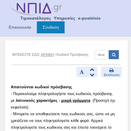
Skip
to
content
Τιμοκατάλογος
Υπηρεσίες
e-postirixis
Επικοινωνία
Σύνδεση
ΒΡΙΣΚΕΣΤΕ ΕΔΩ:
ΑΡΧΙΚΗ
/ Κωδικοί Πρόσβασης
Εκτύπωση
Απαιτούνται κωδικοί πρόσβασης
- Παρακαλούμε πληκτρολογήστε τους κωδικούς πρόσβασης
με
λατινικούς χαρακτήρες -
μικρά γράμματα
(Προσοχή όχι
κεφαλαία).
- Μπορείτε να αποθηκεύσετε τους κωδικούς σας, ώστε να μη
χρειάζεται να τους πληκτρολογείτε κάθε φορά: Αρχικά
πληκτρολογείτε τους κωδικούς σας και έπειτα τσεκάρετε το