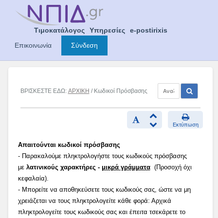
Skip
to
content
Τιμοκατάλογος
Υπηρεσίες
e-postirixis
Επικοινωνία
Σύνδεση
ΒΡΙΣΚΕΣΤΕ ΕΔΩ:
ΑΡΧΙΚΗ
/ Κωδικοί Πρόσβασης
Εκτύπωση
Απαιτούνται κωδικοί πρόσβασης
- Παρακαλούμε πληκτρολογήστε τους κωδικούς πρόσβασης
με
λατινικούς χαρακτήρες -
μικρά γράμματα
(Προσοχή όχι
κεφαλαία).
- Μπορείτε να αποθηκεύσετε τους κωδικούς σας, ώστε να μη
χρειάζεται να τους πληκτρολογείτε κάθε φορά: Αρχικά
πληκτρολογείτε τους κωδικούς σας και έπειτα τσεκάρετε το