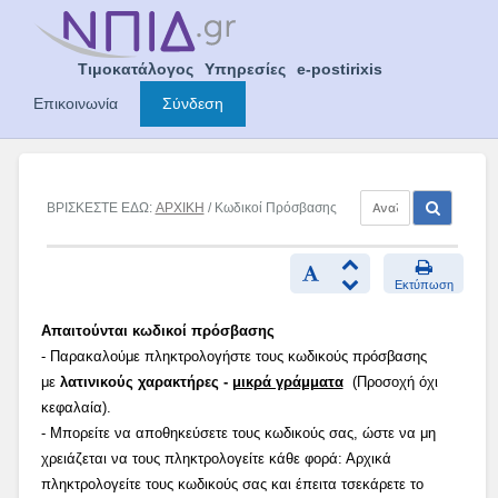
Skip
to
content
Τιμοκατάλογος
Υπηρεσίες
e-postirixis
Επικοινωνία
Σύνδεση
ΒΡΙΣΚΕΣΤΕ ΕΔΩ:
ΑΡΧΙΚΗ
/ Κωδικοί Πρόσβασης
Εκτύπωση
Απαιτούνται κωδικοί πρόσβασης
- Παρακαλούμε πληκτρολογήστε τους κωδικούς πρόσβασης
με
λατινικούς χαρακτήρες -
μικρά γράμματα
(Προσοχή όχι
κεφαλαία).
- Μπορείτε να αποθηκεύσετε τους κωδικούς σας, ώστε να μη
χρειάζεται να τους πληκτρολογείτε κάθε φορά: Αρχικά
πληκτρολογείτε τους κωδικούς σας και έπειτα τσεκάρετε το