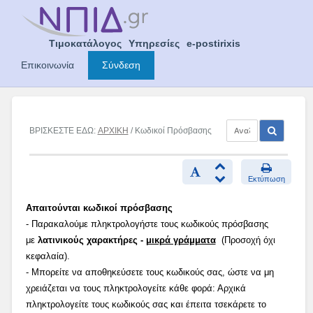
Skip
to
content
Τιμοκατάλογος
Υπηρεσίες
e-postirixis
Επικοινωνία
Σύνδεση
ΒΡΙΣΚΕΣΤΕ ΕΔΩ:
ΑΡΧΙΚΗ
/ Κωδικοί Πρόσβασης
Εκτύπωση
Απαιτούνται κωδικοί πρόσβασης
- Παρακαλούμε πληκτρολογήστε τους κωδικούς πρόσβασης
με
λατινικούς χαρακτήρες -
μικρά γράμματα
(Προσοχή όχι
κεφαλαία).
- Μπορείτε να αποθηκεύσετε τους κωδικούς σας, ώστε να μη
χρειάζεται να τους πληκτρολογείτε κάθε φορά: Αρχικά
πληκτρολογείτε τους κωδικούς σας και έπειτα τσεκάρετε το