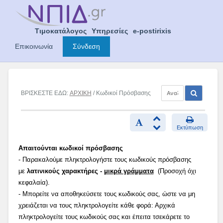
Skip
to
content
Τιμοκατάλογος
Υπηρεσίες
e-postirixis
Επικοινωνία
Σύνδεση
ΒΡΙΣΚΕΣΤΕ ΕΔΩ:
ΑΡΧΙΚΗ
/ Κωδικοί Πρόσβασης
Εκτύπωση
Απαιτούνται κωδικοί πρόσβασης
- Παρακαλούμε πληκτρολογήστε τους κωδικούς πρόσβασης
με
λατινικούς χαρακτήρες -
μικρά γράμματα
(Προσοχή όχι
κεφαλαία).
- Μπορείτε να αποθηκεύσετε τους κωδικούς σας, ώστε να μη
χρειάζεται να τους πληκτρολογείτε κάθε φορά: Αρχικά
πληκτρολογείτε τους κωδικούς σας και έπειτα τσεκάρετε το