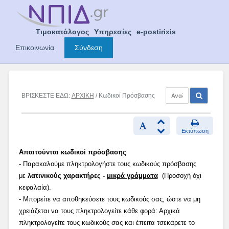
Skip
to
content
Τιμοκατάλογος
Υπηρεσίες
e-postirixis
Επικοινωνία
Σύνδεση
ΒΡΙΣΚΕΣΤΕ ΕΔΩ:
ΑΡΧΙΚΗ
/ Κωδικοί Πρόσβασης
Εκτύπωση
Απαιτούνται κωδικοί πρόσβασης
- Παρακαλούμε πληκτρολογήστε τους κωδικούς πρόσβασης
με
λατινικούς χαρακτήρες -
μικρά γράμματα
(Προσοχή όχι
κεφαλαία).
- Μπορείτε να αποθηκεύσετε τους κωδικούς σας, ώστε να μη
χρειάζεται να τους πληκτρολογείτε κάθε φορά: Αρχικά
πληκτρολογείτε τους κωδικούς σας και έπειτα τσεκάρετε το