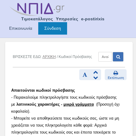
Skip
to
content
Τιμοκατάλογος
Υπηρεσίες
e-postirixis
Επικοινωνία
Σύνδεση
ΒΡΙΣΚΕΣΤΕ ΕΔΩ:
ΑΡΧΙΚΗ
/ Κωδικοί Πρόσβασης
Εκτύπωση
Απαιτούνται κωδικοί πρόσβασης
- Παρακαλούμε πληκτρολογήστε τους κωδικούς πρόσβασης
με
λατινικούς χαρακτήρες -
μικρά γράμματα
(Προσοχή όχι
κεφαλαία).
- Μπορείτε να αποθηκεύσετε τους κωδικούς σας, ώστε να μη
χρειάζεται να τους πληκτρολογείτε κάθε φορά: Αρχικά
πληκτρολογείτε τους κωδικούς σας και έπειτα τσεκάρετε το