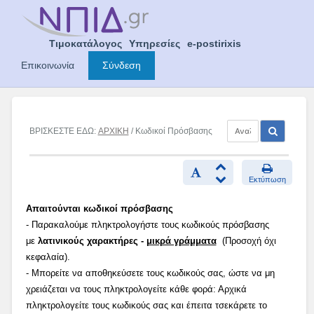
Skip
to
content
Τιμοκατάλογος
Υπηρεσίες
e-postirixis
Επικοινωνία
Σύνδεση
ΒΡΙΣΚΕΣΤΕ ΕΔΩ:
ΑΡΧΙΚΗ
/ Κωδικοί Πρόσβασης
Εκτύπωση
Απαιτούνται κωδικοί πρόσβασης
- Παρακαλούμε πληκτρολογήστε τους κωδικούς πρόσβασης
με
λατινικούς χαρακτήρες -
μικρά γράμματα
(Προσοχή όχι
κεφαλαία).
- Μπορείτε να αποθηκεύσετε τους κωδικούς σας, ώστε να μη
χρειάζεται να τους πληκτρολογείτε κάθε φορά: Αρχικά
πληκτρολογείτε τους κωδικούς σας και έπειτα τσεκάρετε το