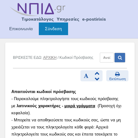
Skip
to
content
Τιμοκατάλογος
Υπηρεσίες
e-postirixis
Επικοινωνία
Σύνδεση
ΒΡΙΣΚΕΣΤΕ ΕΔΩ:
ΑΡΧΙΚΗ
/ Κωδικοί Πρόσβασης
Εκτύπωση
Απαιτούνται κωδικοί πρόσβασης
- Παρακαλούμε πληκτρολογήστε τους κωδικούς πρόσβασης
με
λατινικούς χαρακτήρες -
μικρά γράμματα
(Προσοχή όχι
κεφαλαία).
- Μπορείτε να αποθηκεύσετε τους κωδικούς σας, ώστε να μη
χρειάζεται να τους πληκτρολογείτε κάθε φορά: Αρχικά
πληκτρολογείτε τους κωδικούς σας και έπειτα τσεκάρετε το