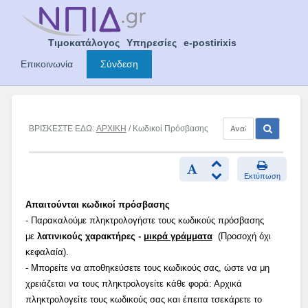
Skip
to
content
Τιμοκατάλογος
Υπηρεσίες
e-postirixis
Επικοινωνία
Σύνδεση
ΒΡΙΣΚΕΣΤΕ ΕΔΩ:
ΑΡΧΙΚΗ
/ Κωδικοί Πρόσβασης
Εκτύπωση
Απαιτούνται κωδικοί πρόσβασης
- Παρακαλούμε πληκτρολογήστε τους κωδικούς πρόσβασης
με
λατινικούς χαρακτήρες -
μικρά γράμματα
(Προσοχή όχι
κεφαλαία).
- Μπορείτε να αποθηκεύσετε τους κωδικούς σας, ώστε να μη
χρειάζεται να τους πληκτρολογείτε κάθε φορά: Αρχικά
πληκτρολογείτε τους κωδικούς σας και έπειτα τσεκάρετε το