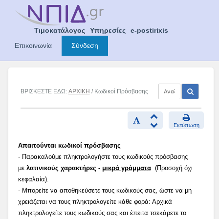
Skip
to
content
Τιμοκατάλογος
Υπηρεσίες
e-postirixis
Επικοινωνία
Σύνδεση
ΒΡΙΣΚΕΣΤΕ ΕΔΩ:
ΑΡΧΙΚΗ
/ Κωδικοί Πρόσβασης
Εκτύπωση
Απαιτούνται κωδικοί πρόσβασης
- Παρακαλούμε πληκτρολογήστε τους κωδικούς πρόσβασης
με
λατινικούς χαρακτήρες -
μικρά γράμματα
(Προσοχή όχι
κεφαλαία).
- Μπορείτε να αποθηκεύσετε τους κωδικούς σας, ώστε να μη
χρειάζεται να τους πληκτρολογείτε κάθε φορά: Αρχικά
πληκτρολογείτε τους κωδικούς σας και έπειτα τσεκάρετε το