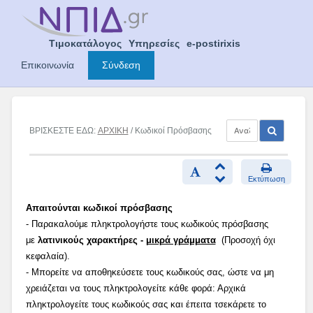
Skip
to
content
Τιμοκατάλογος
Υπηρεσίες
e-postirixis
Επικοινωνία
Σύνδεση
ΒΡΙΣΚΕΣΤΕ ΕΔΩ:
ΑΡΧΙΚΗ
/ Κωδικοί Πρόσβασης
Εκτύπωση
Απαιτούνται κωδικοί πρόσβασης
- Παρακαλούμε πληκτρολογήστε τους κωδικούς πρόσβασης
με
λατινικούς χαρακτήρες -
μικρά γράμματα
(Προσοχή όχι
κεφαλαία).
- Μπορείτε να αποθηκεύσετε τους κωδικούς σας, ώστε να μη
χρειάζεται να τους πληκτρολογείτε κάθε φορά: Αρχικά
πληκτρολογείτε τους κωδικούς σας και έπειτα τσεκάρετε το