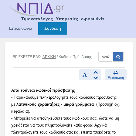
Skip
to
content
Τιμοκατάλογος
Υπηρεσίες
e-postirixis
Επικοινωνία
Σύνδεση
ΒΡΙΣΚΕΣΤΕ ΕΔΩ:
ΑΡΧΙΚΗ
/ Κωδικοί Πρόσβασης
Εκτύπωση
Απαιτούνται κωδικοί πρόσβασης
- Παρακαλούμε πληκτρολογήστε τους κωδικούς πρόσβασης
με
λατινικούς χαρακτήρες -
μικρά γράμματα
(Προσοχή όχι
κεφαλαία).
- Μπορείτε να αποθηκεύσετε τους κωδικούς σας, ώστε να μη
χρειάζεται να τους πληκτρολογείτε κάθε φορά: Αρχικά
πληκτρολογείτε τους κωδικούς σας και έπειτα τσεκάρετε το