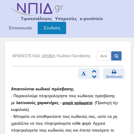
Skip
to
content
Τιμοκατάλογος
Υπηρεσίες
e-postirixis
Επικοινωνία
Σύνδεση
ΒΡΙΣΚΕΣΤΕ ΕΔΩ:
ΑΡΧΙΚΗ
/ Κωδικοί Πρόσβασης
Εκτύπωση
Απαιτούνται κωδικοί πρόσβασης
- Παρακαλούμε πληκτρολογήστε τους κωδικούς πρόσβασης
με
λατινικούς χαρακτήρες -
μικρά γράμματα
(Προσοχή όχι
κεφαλαία).
- Μπορείτε να αποθηκεύσετε τους κωδικούς σας, ώστε να μη
χρειάζεται να τους πληκτρολογείτε κάθε φορά: Αρχικά
πληκτρολογείτε τους κωδικούς σας και έπειτα τσεκάρετε το