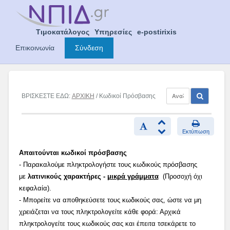
Skip
to
content
Τιμοκατάλογος
Υπηρεσίες
e-postirixis
Επικοινωνία
Σύνδεση
ΒΡΙΣΚΕΣΤΕ ΕΔΩ:
ΑΡΧΙΚΗ
/ Κωδικοί Πρόσβασης
Εκτύπωση
Απαιτούνται κωδικοί πρόσβασης
- Παρακαλούμε πληκτρολογήστε τους κωδικούς πρόσβασης
με
λατινικούς χαρακτήρες -
μικρά γράμματα
(Προσοχή όχι
κεφαλαία).
- Μπορείτε να αποθηκεύσετε τους κωδικούς σας, ώστε να μη
χρειάζεται να τους πληκτρολογείτε κάθε φορά: Αρχικά
πληκτρολογείτε τους κωδικούς σας και έπειτα τσεκάρετε το