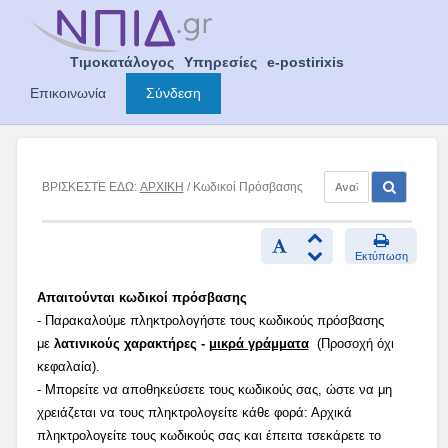
Skip
to
content
Τιμοκατάλογος
Υπηρεσίες
e-postirixis
Επικοινωνία
Σύνδεση
ΒΡΙΣΚΕΣΤΕ ΕΔΩ:
ΑΡΧΙΚΗ
/ Κωδικοί Πρόσβασης
Εκτύπωση
Απαιτούνται κωδικοί πρόσβασης
- Παρακαλούμε πληκτρολογήστε τους κωδικούς πρόσβασης
με
λατινικούς χαρακτήρες -
μικρά γράμματα
(Προσοχή όχι
κεφαλαία).
- Μπορείτε να αποθηκεύσετε τους κωδικούς σας, ώστε να μη
χρειάζεται να τους πληκτρολογείτε κάθε φορά: Αρχικά
πληκτρολογείτε τους κωδικούς σας και έπειτα τσεκάρετε το