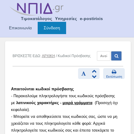
Skip
to
content
Τιμοκατάλογος
Υπηρεσίες
e-postirixis
Επικοινωνία
Σύνδεση
ΒΡΙΣΚΕΣΤΕ ΕΔΩ:
ΑΡΧΙΚΗ
/ Κωδικοί Πρόσβασης
Εκτύπωση
Απαιτούνται κωδικοί πρόσβασης
- Παρακαλούμε πληκτρολογήστε τους κωδικούς πρόσβασης
με
λατινικούς χαρακτήρες -
μικρά γράμματα
(Προσοχή όχι
κεφαλαία).
- Μπορείτε να αποθηκεύσετε τους κωδικούς σας, ώστε να μη
χρειάζεται να τους πληκτρολογείτε κάθε φορά: Αρχικά
πληκτρολογείτε τους κωδικούς σας και έπειτα τσεκάρετε το