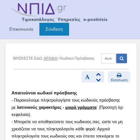
Skip
to
content
Τιμοκατάλογος
Υπηρεσίες
e-postirixis
Επικοινωνία
Σύνδεση
ΒΡΙΣΚΕΣΤΕ ΕΔΩ:
ΑΡΧΙΚΗ
/ Κωδικοί Πρόσβασης
Εκτύπωση
Απαιτούνται κωδικοί πρόσβασης
- Παρακαλούμε πληκτρολογήστε τους κωδικούς πρόσβασης
με
λατινικούς χαρακτήρες -
μικρά γράμματα
(Προσοχή όχι
κεφαλαία).
- Μπορείτε να αποθηκεύσετε τους κωδικούς σας, ώστε να μη
χρειάζεται να τους πληκτρολογείτε κάθε φορά: Αρχικά
πληκτρολογείτε τους κωδικούς σας και έπειτα τσεκάρετε το