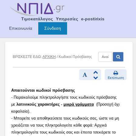
Skip
to
content
Τιμοκατάλογος
Υπηρεσίες
e-postirixis
Επικοινωνία
Σύνδεση
ΒΡΙΣΚΕΣΤΕ ΕΔΩ:
ΑΡΧΙΚΗ
/ Κωδικοί Πρόσβασης
Εκτύπωση
Απαιτούνται κωδικοί πρόσβασης
- Παρακαλούμε πληκτρολογήστε τους κωδικούς πρόσβασης
με
λατινικούς χαρακτήρες -
μικρά γράμματα
(Προσοχή όχι
κεφαλαία).
- Μπορείτε να αποθηκεύσετε τους κωδικούς σας, ώστε να μη
χρειάζεται να τους πληκτρολογείτε κάθε φορά: Αρχικά
πληκτρολογείτε τους κωδικούς σας και έπειτα τσεκάρετε το