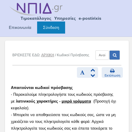
Skip
to
content
Τιμοκατάλογος
Υπηρεσίες
e-postirixis
Επικοινωνία
Σύνδεση
ΒΡΙΣΚΕΣΤΕ ΕΔΩ:
ΑΡΧΙΚΗ
/ Κωδικοί Πρόσβασης
Εκτύπωση
Απαιτούνται κωδικοί πρόσβασης
- Παρακαλούμε πληκτρολογήστε τους κωδικούς πρόσβασης
με
λατινικούς χαρακτήρες -
μικρά γράμματα
(Προσοχή όχι
κεφαλαία).
- Μπορείτε να αποθηκεύσετε τους κωδικούς σας, ώστε να μη
χρειάζεται να τους πληκτρολογείτε κάθε φορά: Αρχικά
πληκτρολογείτε τους κωδικούς σας και έπειτα τσεκάρετε το