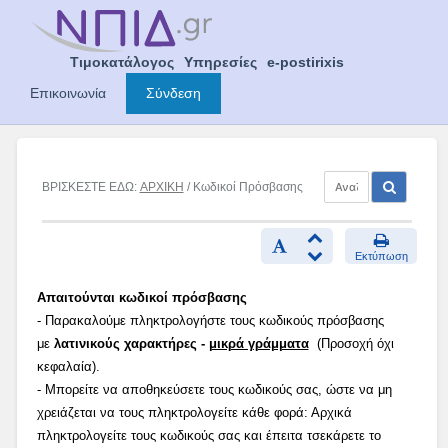
Skip
to
content
Τιμοκατάλογος
Υπηρεσίες
e-postirixis
Επικοινωνία
Σύνδεση
ΒΡΙΣΚΕΣΤΕ ΕΔΩ:
ΑΡΧΙΚΗ
/ Κωδικοί Πρόσβασης
Εκτύπωση
Απαιτούνται κωδικοί πρόσβασης
- Παρακαλούμε πληκτρολογήστε τους κωδικούς πρόσβασης
με
λατινικούς χαρακτήρες -
μικρά γράμματα
(Προσοχή όχι
κεφαλαία).
- Μπορείτε να αποθηκεύσετε τους κωδικούς σας, ώστε να μη
χρειάζεται να τους πληκτρολογείτε κάθε φορά: Αρχικά
πληκτρολογείτε τους κωδικούς σας και έπειτα τσεκάρετε το