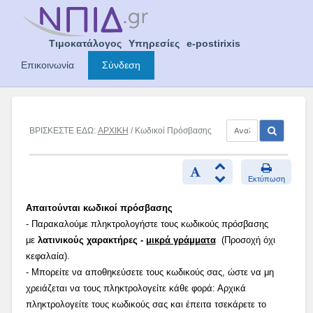
Skip
to
content
Τιμοκατάλογος
Υπηρεσίες
e-postirixis
Επικοινωνία
Σύνδεση
ΒΡΙΣΚΕΣΤΕ ΕΔΩ:
ΑΡΧΙΚΗ
/ Κωδικοί Πρόσβασης
Εκτύπωση
Απαιτούνται κωδικοί πρόσβασης
- Παρακαλούμε πληκτρολογήστε τους κωδικούς πρόσβασης
με
λατινικούς χαρακτήρες -
μικρά γράμματα
(Προσοχή όχι
κεφαλαία).
- Μπορείτε να αποθηκεύσετε τους κωδικούς σας, ώστε να μη
χρειάζεται να τους πληκτρολογείτε κάθε φορά: Αρχικά
πληκτρολογείτε τους κωδικούς σας και έπειτα τσεκάρετε το