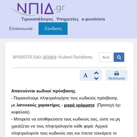
Skip
to
content
Τιμοκατάλογος
Υπηρεσίες
e-postirixis
Επικοινωνία
Σύνδεση
ΒΡΙΣΚΕΣΤΕ ΕΔΩ:
ΑΡΧΙΚΗ
/ Κωδικοί Πρόσβασης
Εκτύπωση
Απαιτούνται κωδικοί πρόσβασης
- Παρακαλούμε πληκτρολογήστε τους κωδικούς πρόσβασης
με
λατινικούς χαρακτήρες -
μικρά γράμματα
(Προσοχή όχι
κεφαλαία).
- Μπορείτε να αποθηκεύσετε τους κωδικούς σας, ώστε να μη
χρειάζεται να τους πληκτρολογείτε κάθε φορά: Αρχικά
πληκτρολογείτε τους κωδικούς σας και έπειτα τσεκάρετε το