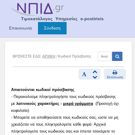
Skip
to
content
Τιμοκατάλογος
Υπηρεσίες
e-postirixis
Επικοινωνία
Σύνδεση
ΒΡΙΣΚΕΣΤΕ ΕΔΩ:
ΑΡΧΙΚΗ
/ Κωδικοί Πρόσβασης
Εκτύπωση
Απαιτούνται κωδικοί πρόσβασης
- Παρακαλούμε πληκτρολογήστε τους κωδικούς πρόσβασης
με
λατινικούς χαρακτήρες -
μικρά γράμματα
(Προσοχή όχι
κεφαλαία).
- Μπορείτε να αποθηκεύσετε τους κωδικούς σας, ώστε να μη
χρειάζεται να τους πληκτρολογείτε κάθε φορά: Αρχικά
πληκτρολογείτε τους κωδικούς σας και έπειτα τσεκάρετε το