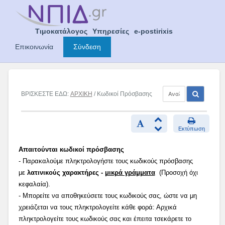
Skip
to
content
Τιμοκατάλογος
Υπηρεσίες
e-postirixis
Επικοινωνία
Σύνδεση
ΒΡΙΣΚΕΣΤΕ ΕΔΩ:
ΑΡΧΙΚΗ
/ Κωδικοί Πρόσβασης
Εκτύπωση
Απαιτούνται κωδικοί πρόσβασης
- Παρακαλούμε πληκτρολογήστε τους κωδικούς πρόσβασης
με
λατινικούς χαρακτήρες -
μικρά γράμματα
(Προσοχή όχι
κεφαλαία).
- Μπορείτε να αποθηκεύσετε τους κωδικούς σας, ώστε να μη
χρειάζεται να τους πληκτρολογείτε κάθε φορά: Αρχικά
πληκτρολογείτε τους κωδικούς σας και έπειτα τσεκάρετε το