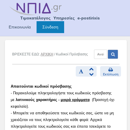
Skip
to
content
Τιμοκατάλογος
Υπηρεσίες
e-postirixis
Επικοινωνία
Σύνδεση
ΒΡΙΣΚΕΣΤΕ ΕΔΩ:
ΑΡΧΙΚΗ
/ Κωδικοί Πρόσβασης
Εκτύπωση
Απαιτούνται κωδικοί πρόσβασης
- Παρακαλούμε πληκτρολογήστε τους κωδικούς πρόσβασης
με
λατινικούς χαρακτήρες -
μικρά γράμματα
(Προσοχή όχι
κεφαλαία).
- Μπορείτε να αποθηκεύσετε τους κωδικούς σας, ώστε να μη
χρειάζεται να τους πληκτρολογείτε κάθε φορά: Αρχικά
πληκτρολογείτε τους κωδικούς σας και έπειτα τσεκάρετε το