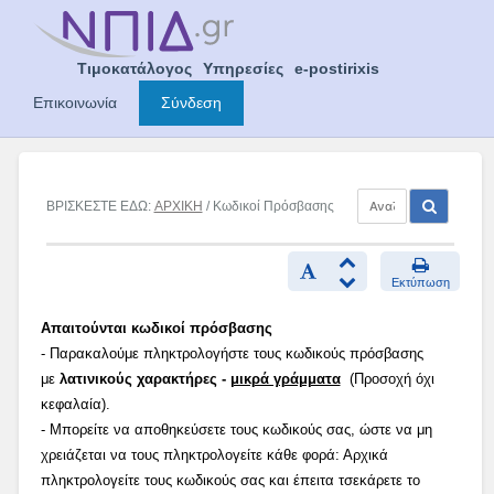
Skip
to
content
Τιμοκατάλογος
Υπηρεσίες
e-postirixis
Επικοινωνία
Σύνδεση
ΒΡΙΣΚΕΣΤΕ ΕΔΩ:
ΑΡΧΙΚΗ
/ Κωδικοί Πρόσβασης
Εκτύπωση
Απαιτούνται κωδικοί πρόσβασης
- Παρακαλούμε πληκτρολογήστε τους κωδικούς πρόσβασης
με
λατινικούς χαρακτήρες -
μικρά γράμματα
(Προσοχή όχι
κεφαλαία).
- Μπορείτε να αποθηκεύσετε τους κωδικούς σας, ώστε να μη
χρειάζεται να τους πληκτρολογείτε κάθε φορά: Αρχικά
πληκτρολογείτε τους κωδικούς σας και έπειτα τσεκάρετε το