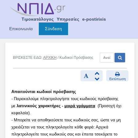
Skip
to
content
Τιμοκατάλογος
Υπηρεσίες
e-postirixis
Επικοινωνία
Σύνδεση
ΒΡΙΣΚΕΣΤΕ ΕΔΩ:
ΑΡΧΙΚΗ
/ Κωδικοί Πρόσβασης
Εκτύπωση
Απαιτούνται κωδικοί πρόσβασης
- Παρακαλούμε πληκτρολογήστε τους κωδικούς πρόσβασης
με
λατινικούς χαρακτήρες -
μικρά γράμματα
(Προσοχή όχι
κεφαλαία).
- Μπορείτε να αποθηκεύσετε τους κωδικούς σας, ώστε να μη
χρειάζεται να τους πληκτρολογείτε κάθε φορά: Αρχικά
πληκτρολογείτε τους κωδικούς σας και έπειτα τσεκάρετε το