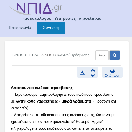
Skip
to
content
Τιμοκατάλογος
Υπηρεσίες
e-postirixis
Επικοινωνία
Σύνδεση
ΒΡΙΣΚΕΣΤΕ ΕΔΩ:
ΑΡΧΙΚΗ
/ Κωδικοί Πρόσβασης
Εκτύπωση
Απαιτούνται κωδικοί πρόσβασης
- Παρακαλούμε πληκτρολογήστε τους κωδικούς πρόσβασης
με
λατινικούς χαρακτήρες -
μικρά γράμματα
(Προσοχή όχι
κεφαλαία).
- Μπορείτε να αποθηκεύσετε τους κωδικούς σας, ώστε να μη
χρειάζεται να τους πληκτρολογείτε κάθε φορά: Αρχικά
πληκτρολογείτε τους κωδικούς σας και έπειτα τσεκάρετε το