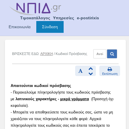
Skip
to
content
Τιμοκατάλογος
Υπηρεσίες
e-postirixis
Επικοινωνία
Σύνδεση
ΒΡΙΣΚΕΣΤΕ ΕΔΩ:
ΑΡΧΙΚΗ
/ Κωδικοί Πρόσβασης
Εκτύπωση
Απαιτούνται κωδικοί πρόσβασης
- Παρακαλούμε πληκτρολογήστε τους κωδικούς πρόσβασης
με
λατινικούς χαρακτήρες -
μικρά γράμματα
(Προσοχή όχι
κεφαλαία).
- Μπορείτε να αποθηκεύσετε τους κωδικούς σας, ώστε να μη
χρειάζεται να τους πληκτρολογείτε κάθε φορά: Αρχικά
πληκτρολογείτε τους κωδικούς σας και έπειτα τσεκάρετε το