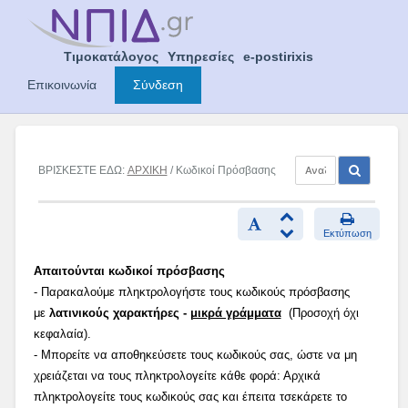
Skip
to
content
Τιμοκατάλογος
Υπηρεσίες
e-postirixis
Επικοινωνία
Σύνδεση
ΒΡΙΣΚΕΣΤΕ ΕΔΩ:
ΑΡΧΙΚΗ
/ Κωδικοί Πρόσβασης
Εκτύπωση
Απαιτούνται κωδικοί πρόσβασης
- Παρακαλούμε πληκτρολογήστε τους κωδικούς πρόσβασης
με
λατινικούς χαρακτήρες -
μικρά γράμματα
(Προσοχή όχι
κεφαλαία).
- Μπορείτε να αποθηκεύσετε τους κωδικούς σας, ώστε να μη
χρειάζεται να τους πληκτρολογείτε κάθε φορά: Αρχικά
πληκτρολογείτε τους κωδικούς σας και έπειτα τσεκάρετε το