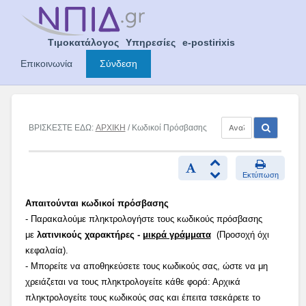
Skip
to
content
Τιμοκατάλογος
Υπηρεσίες
e-postirixis
Επικοινωνία
Σύνδεση
ΒΡΙΣΚΕΣΤΕ ΕΔΩ:
ΑΡΧΙΚΗ
/ Κωδικοί Πρόσβασης
Εκτύπωση
Απαιτούνται κωδικοί πρόσβασης
- Παρακαλούμε πληκτρολογήστε τους κωδικούς πρόσβασης
με
λατινικούς χαρακτήρες -
μικρά γράμματα
(Προσοχή όχι
κεφαλαία).
- Μπορείτε να αποθηκεύσετε τους κωδικούς σας, ώστε να μη
χρειάζεται να τους πληκτρολογείτε κάθε φορά: Αρχικά
πληκτρολογείτε τους κωδικούς σας και έπειτα τσεκάρετε το