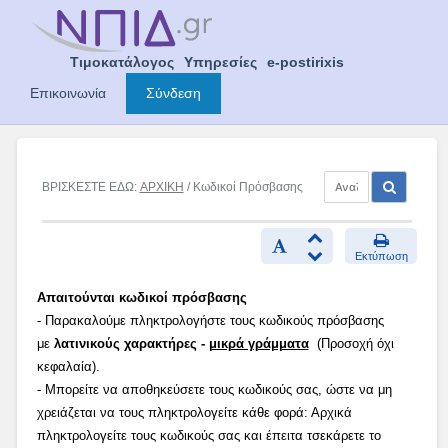
Skip
to
content
Τιμοκατάλογος
Υπηρεσίες
e-postirixis
Επικοινωνία
Σύνδεση
ΒΡΙΣΚΕΣΤΕ ΕΔΩ:
ΑΡΧΙΚΗ
/ Κωδικοί Πρόσβασης
Εκτύπωση
Απαιτούνται κωδικοί πρόσβασης
- Παρακαλούμε πληκτρολογήστε τους κωδικούς πρόσβασης
με
λατινικούς χαρακτήρες -
μικρά γράμματα
(Προσοχή όχι
κεφαλαία).
- Μπορείτε να αποθηκεύσετε τους κωδικούς σας, ώστε να μη
χρειάζεται να τους πληκτρολογείτε κάθε φορά: Αρχικά
πληκτρολογείτε τους κωδικούς σας και έπειτα τσεκάρετε το