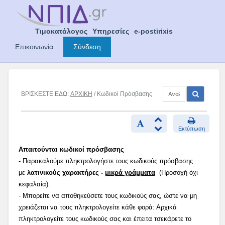
Skip
to
content
Τιμοκατάλογος
Υπηρεσίες
e-postirixis
Επικοινωνία
Σύνδεση
ΒΡΙΣΚΕΣΤΕ ΕΔΩ:
ΑΡΧΙΚΗ
/ Κωδικοί Πρόσβασης
Εκτύπωση
Απαιτούνται κωδικοί πρόσβασης
- Παρακαλούμε πληκτρολογήστε τους κωδικούς πρόσβασης
με
λατινικούς χαρακτήρες -
μικρά γράμματα
(Προσοχή όχι
κεφαλαία).
- Μπορείτε να αποθηκεύσετε τους κωδικούς σας, ώστε να μη
χρειάζεται να τους πληκτρολογείτε κάθε φορά: Αρχικά
πληκτρολογείτε τους κωδικούς σας και έπειτα τσεκάρετε το