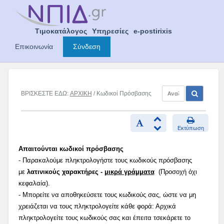
Skip
to
content
Τιμοκατάλογος
Υπηρεσίες
e-postirixis
Επικοινωνία
Σύνδεση
ΒΡΙΣΚΕΣΤΕ ΕΔΩ:
ΑΡΧΙΚΗ
/ Κωδικοί Πρόσβασης
Εκτύπωση
Απαιτούνται κωδικοί πρόσβασης
- Παρακαλούμε πληκτρολογήστε τους κωδικούς πρόσβασης
με
λατινικούς χαρακτήρες -
μικρά γράμματα
(Προσοχή όχι
κεφαλαία).
- Μπορείτε να αποθηκεύσετε τους κωδικούς σας, ώστε να μη
χρειάζεται να τους πληκτρολογείτε κάθε φορά: Αρχικά
πληκτρολογείτε τους κωδικούς σας και έπειτα τσεκάρετε το