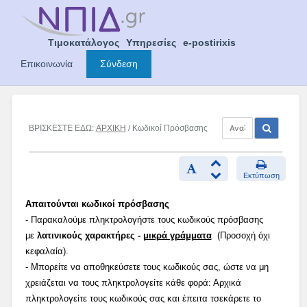
Skip
to
content
Τιμοκατάλογος
Υπηρεσίες
e-postirixis
Επικοινωνία
Σύνδεση
ΒΡΙΣΚΕΣΤΕ ΕΔΩ:
ΑΡΧΙΚΗ
/ Κωδικοί Πρόσβασης
Εκτύπωση
Απαιτούνται κωδικοί πρόσβασης
- Παρακαλούμε πληκτρολογήστε τους κωδικούς πρόσβασης
με
λατινικούς χαρακτήρες -
μικρά γράμματα
(Προσοχή όχι
κεφαλαία).
- Μπορείτε να αποθηκεύσετε τους κωδικούς σας, ώστε να μη
χρειάζεται να τους πληκτρολογείτε κάθε φορά: Αρχικά
πληκτρολογείτε τους κωδικούς σας και έπειτα τσεκάρετε το