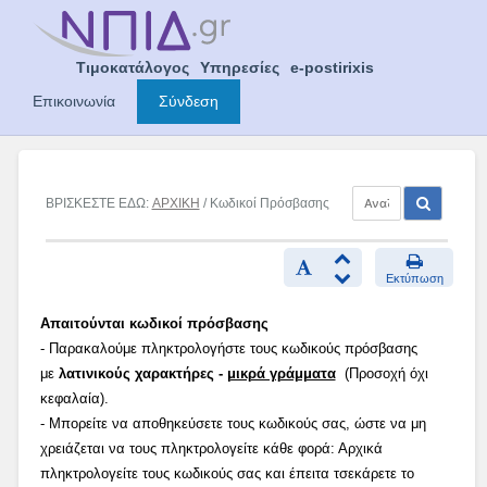
Skip
to
content
Τιμοκατάλογος
Υπηρεσίες
e-postirixis
Επικοινωνία
Σύνδεση
ΒΡΙΣΚΕΣΤΕ ΕΔΩ:
ΑΡΧΙΚΗ
/ Κωδικοί Πρόσβασης
Εκτύπωση
Απαιτούνται κωδικοί πρόσβασης
- Παρακαλούμε πληκτρολογήστε τους κωδικούς πρόσβασης
με
λατινικούς χαρακτήρες -
μικρά γράμματα
(Προσοχή όχι
κεφαλαία).
- Μπορείτε να αποθηκεύσετε τους κωδικούς σας, ώστε να μη
χρειάζεται να τους πληκτρολογείτε κάθε φορά: Αρχικά
πληκτρολογείτε τους κωδικούς σας και έπειτα τσεκάρετε το