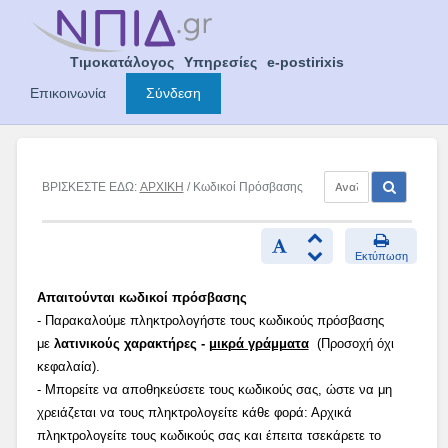
Skip
to
content
Τιμοκατάλογος
Υπηρεσίες
e-postirixis
Επικοινωνία
Σύνδεση
ΒΡΙΣΚΕΣΤΕ ΕΔΩ:
ΑΡΧΙΚΗ
/ Κωδικοί Πρόσβασης
Εκτύπωση
Απαιτούνται κωδικοί πρόσβασης
- Παρακαλούμε πληκτρολογήστε τους κωδικούς πρόσβασης
με
λατινικούς χαρακτήρες -
μικρά γράμματα
(Προσοχή όχι
κεφαλαία).
- Μπορείτε να αποθηκεύσετε τους κωδικούς σας, ώστε να μη
χρειάζεται να τους πληκτρολογείτε κάθε φορά: Αρχικά
πληκτρολογείτε τους κωδικούς σας και έπειτα τσεκάρετε το