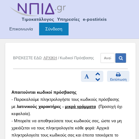
Skip
to
content
Τιμοκατάλογος
Υπηρεσίες
e-postirixis
Επικοινωνία
Σύνδεση
ΒΡΙΣΚΕΣΤΕ ΕΔΩ:
ΑΡΧΙΚΗ
/ Κωδικοί Πρόσβασης
Εκτύπωση
Απαιτούνται κωδικοί πρόσβασης
- Παρακαλούμε πληκτρολογήστε τους κωδικούς πρόσβασης
με
λατινικούς χαρακτήρες -
μικρά γράμματα
(Προσοχή όχι
κεφαλαία).
- Μπορείτε να αποθηκεύσετε τους κωδικούς σας, ώστε να μη
χρειάζεται να τους πληκτρολογείτε κάθε φορά: Αρχικά
πληκτρολογείτε τους κωδικούς σας και έπειτα τσεκάρετε το