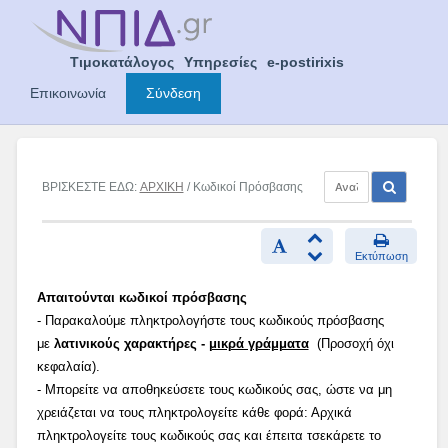
Skip
to
content
Τιμοκατάλογος
Υπηρεσίες
e-postirixis
Επικοινωνία
Σύνδεση
ΒΡΙΣΚΕΣΤΕ ΕΔΩ:
ΑΡΧΙΚΗ
/ Κωδικοί Πρόσβασης
Εκτύπωση
Απαιτούνται κωδικοί πρόσβασης
- Παρακαλούμε πληκτρολογήστε τους κωδικούς πρόσβασης
με
λατινικούς χαρακτήρες -
μικρά γράμματα
(Προσοχή όχι
κεφαλαία).
- Μπορείτε να αποθηκεύσετε τους κωδικούς σας, ώστε να μη
χρειάζεται να τους πληκτρολογείτε κάθε φορά: Αρχικά
πληκτρολογείτε τους κωδικούς σας και έπειτα τσεκάρετε το