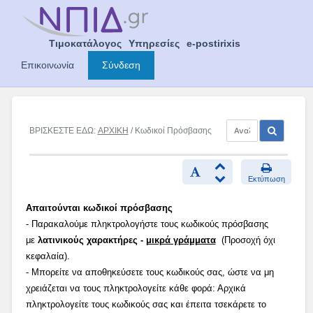
Skip
to
content
Τιμοκατάλογος
Υπηρεσίες
e-postirixis
Επικοινωνία
Σύνδεση
ΒΡΙΣΚΕΣΤΕ ΕΔΩ:
ΑΡΧΙΚΗ
/ Κωδικοί Πρόσβασης
Εκτύπωση
Απαιτούνται κωδικοί πρόσβασης
- Παρακαλούμε πληκτρολογήστε τους κωδικούς πρόσβασης
με
λατινικούς χαρακτήρες -
μικρά γράμματα
(Προσοχή όχι
κεφαλαία).
- Μπορείτε να αποθηκεύσετε τους κωδικούς σας, ώστε να μη
χρειάζεται να τους πληκτρολογείτε κάθε φορά: Αρχικά
πληκτρολογείτε τους κωδικούς σας και έπειτα τσεκάρετε το