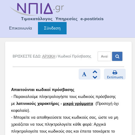
Skip
to
content
Τιμοκατάλογος
Υπηρεσίες
e-postirixis
Επικοινωνία
Σύνδεση
ΒΡΙΣΚΕΣΤΕ ΕΔΩ:
ΑΡΧΙΚΗ
/ Κωδικοί Πρόσβασης
Εκτύπωση
Απαιτούνται κωδικοί πρόσβασης
- Παρακαλούμε πληκτρολογήστε τους κωδικούς πρόσβασης
με
λατινικούς χαρακτήρες -
μικρά γράμματα
(Προσοχή όχι
κεφαλαία).
- Μπορείτε να αποθηκεύσετε τους κωδικούς σας, ώστε να μη
χρειάζεται να τους πληκτρολογείτε κάθε φορά: Αρχικά
πληκτρολογείτε τους κωδικούς σας και έπειτα τσεκάρετε το