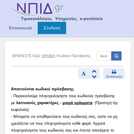
Skip
to
content
Τιμοκατάλογος
Υπηρεσίες
e-postirixis
Επικοινωνία
Σύνδεση
ΒΡΙΣΚΕΣΤΕ ΕΔΩ:
ΑΡΧΙΚΗ
/ Κωδικοί Πρόσβασης
Εκτύπωση
Απαιτούνται κωδικοί πρόσβασης
- Παρακαλούμε πληκτρολογήστε τους κωδικούς πρόσβασης
με
λατινικούς χαρακτήρες -
μικρά γράμματα
(Προσοχή όχι
κεφαλαία).
- Μπορείτε να αποθηκεύσετε τους κωδικούς σας, ώστε να μη
χρειάζεται να τους πληκτρολογείτε κάθε φορά: Αρχικά
πληκτρολογείτε τους κωδικούς σας και έπειτα τσεκάρετε το