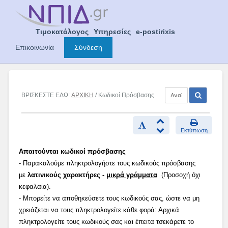
Skip
to
content
Τιμοκατάλογος
Υπηρεσίες
e-postirixis
Επικοινωνία
Σύνδεση
ΒΡΙΣΚΕΣΤΕ ΕΔΩ:
ΑΡΧΙΚΗ
/ Κωδικοί Πρόσβασης
Εκτύπωση
Απαιτούνται κωδικοί πρόσβασης
- Παρακαλούμε πληκτρολογήστε τους κωδικούς πρόσβασης
με
λατινικούς χαρακτήρες -
μικρά γράμματα
(Προσοχή όχι
κεφαλαία).
- Μπορείτε να αποθηκεύσετε τους κωδικούς σας, ώστε να μη
χρειάζεται να τους πληκτρολογείτε κάθε φορά: Αρχικά
πληκτρολογείτε τους κωδικούς σας και έπειτα τσεκάρετε το