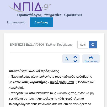
Skip
to
content
Τιμοκατάλογος
Υπηρεσίες
e-postirixis
Επικοινωνία
Σύνδεση
ΒΡΙΣΚΕΣΤΕ ΕΔΩ:
ΑΡΧΙΚΗ
/ Κωδικοί Πρόσβασης
Εκτύπωση
Απαιτούνται κωδικοί πρόσβασης
- Παρακαλούμε πληκτρολογήστε τους κωδικούς πρόσβασης
με
λατινικούς χαρακτήρες -
μικρά γράμματα
(Προσοχή όχι
κεφαλαία).
- Μπορείτε να αποθηκεύσετε τους κωδικούς σας, ώστε να μη
χρειάζεται να τους πληκτρολογείτε κάθε φορά: Αρχικά
πληκτρολογείτε τους κωδικούς σας και έπειτα τσεκάρετε το